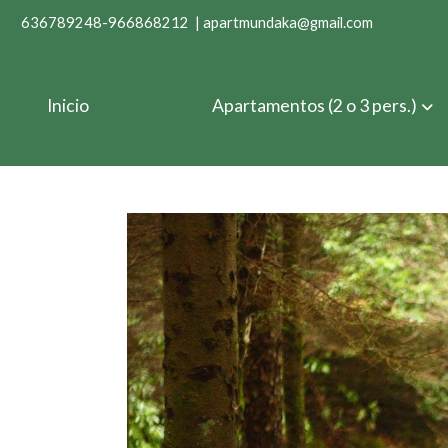
636789248-966868212 | apartmundaka@gmail.com
Inicio
Apartamentos (2 o 3 pers.)